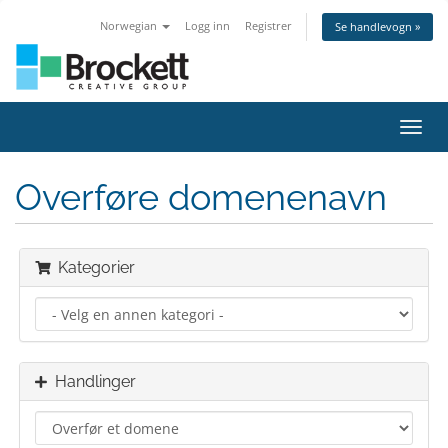
Norwegian
Logg inn
Registrer
Se handlevogn »
Bytt
navig
Overføre domenenavn
Kategorier
Handlinger