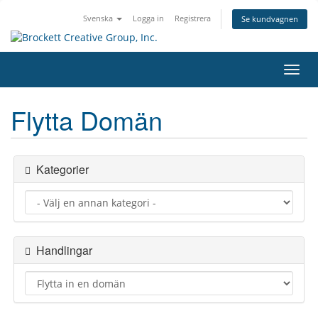
Svenska
Logga in
Registrera
Se kundvagnen
Växla
navig
Flytta Domän
Kategorier
Handlingar